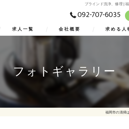
ブラインド洗浄、修理 |
092-707-6035
求人一覧
会社概要
求める人
代表挨拶
ビジョン
フォトギャラリー
事業案内
福岡市の清掃